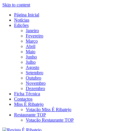
Skip to content
Página Inicial
Revista Social Online
Notícias
É Ribatejo – Revista Social
Edições
Janeiro
Online
Fevereiro
Março
Abril
Maio
Junho
Julho
Agosto
Setembro
Outubro
Novembro
Dezembro
Ficha Técnica
Contactos
Miss É Ribatejo
Votação Miss É Ribatejo
Restaurante TOP
Votação Restaurante TOP