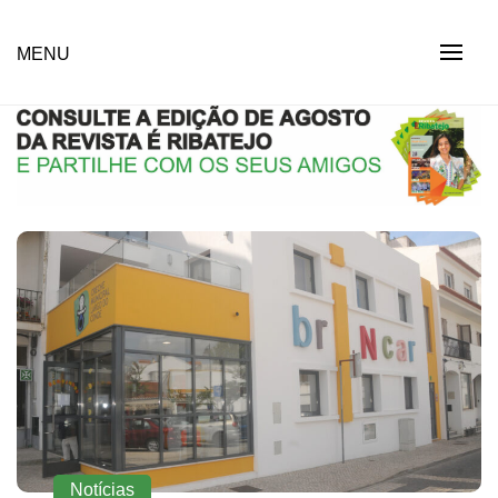
Skip
to
Revista Social Online
MENU
É RIBATEJO – REVISTA
content
SOCIAL ONLINE
Notícias