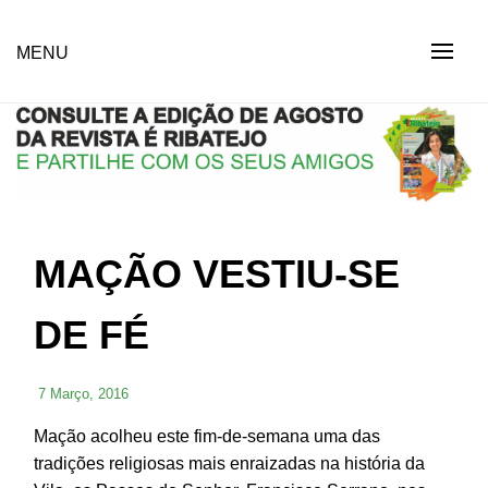
Skip
to
Revista Social Online
MENU
É RIBATEJO – REVISTA
content
SOCIAL ONLINE
MAÇÃO VESTIU-SE
DE FÉ
7 Março, 2016
Mação acolheu este fim-de-semana uma das
tradições religiosas mais enraizadas na história da