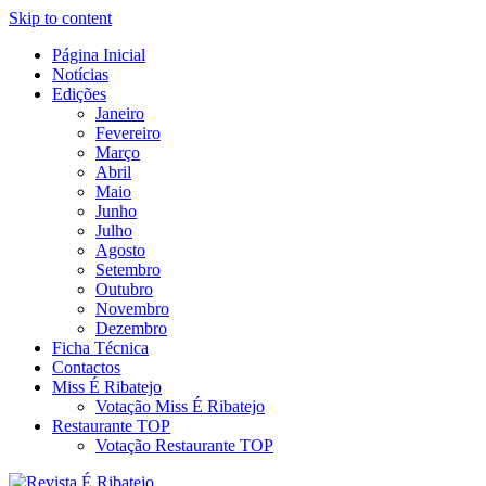
Skip to content
Página Inicial
Revista Social Online
Notícias
É Ribatejo – Revista Social
Edições
Janeiro
Online
Fevereiro
Março
Abril
Maio
Junho
Julho
Agosto
Setembro
Outubro
Novembro
Dezembro
Ficha Técnica
Contactos
Miss É Ribatejo
Votação Miss É Ribatejo
Restaurante TOP
Votação Restaurante TOP