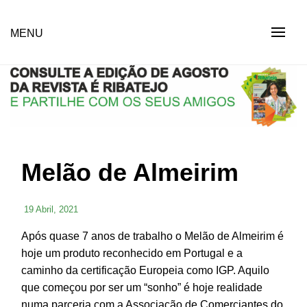
Skip
to
Revista Social Online
MENU
É RIBATEJO – REVISTA
content
SOCIAL ONLINE
Melão de Almeirim
19 Abril, 2021
Após quase 7 anos de trabalho o Melão de Almeirim é
hoje um produto reconhecido em Portugal e a
caminho da certificação Europeia como IGP. Aquilo
que começou por ser um “sonho” é hoje realidade
numa parceria com a Associação de Comerciantes do