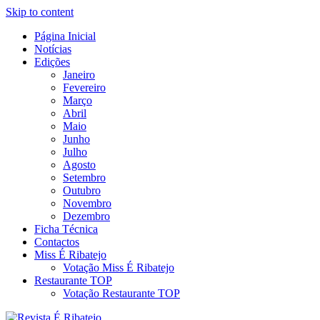
Skip to content
Página Inicial
Revista Social Online
Notícias
É Ribatejo – Revista Social
Edições
Janeiro
Online
Fevereiro
Março
Abril
Maio
Junho
Julho
Agosto
Setembro
Outubro
Novembro
Dezembro
Ficha Técnica
Contactos
Miss É Ribatejo
Votação Miss É Ribatejo
Restaurante TOP
Votação Restaurante TOP