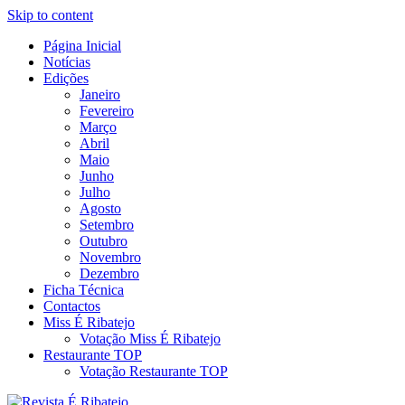
Skip to content
Página Inicial
Revista Social Online
Notícias
É Ribatejo – Revista Social
Edições
Janeiro
Online
Fevereiro
Março
Abril
Maio
Junho
Julho
Agosto
Setembro
Outubro
Novembro
Dezembro
Ficha Técnica
Contactos
Miss É Ribatejo
Votação Miss É Ribatejo
Restaurante TOP
Votação Restaurante TOP