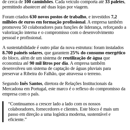
de cerca de
100 caminhões
. Cada veículo comporta até
33 paletes
,
permitindo abastecer até duas lojas por viagem.
Foram criados
630 novos postos de trabalho
, e investidos
7,2
milhões de euros em formação profissional
. A empresa também
promoveu 50 colaboradores para funções de liderança, reforçando a
valorização interna e o compromisso com o desenvolvimento
pessoal e profissional.
A sustentabilidade é outro pilar da nova estrutura: foram instalados
8.700 painéis solares
, que garantem
25% do consumo energético
do bloco, além de um sistema de
reutilização de água
que
economiza até
90 mil litros por dia
. A empresa também
desenvolveu um sistema de captação de águas pluviais para
preservar a Ribeira do Falhão, que atravessa o terreno.
Segundo
Inês Santos
, diretora de Relações Institucionais da
Mercadona em Portugal, este marco é o reflexo do compromisso da
empresa com o país.
“Continuamos a crescer lado a lado com os nossos
colaboradores, fornecedores e clientes. Este bloco é mais um
passo em direção a uma logística moderna, sustentável e
eficiente.”