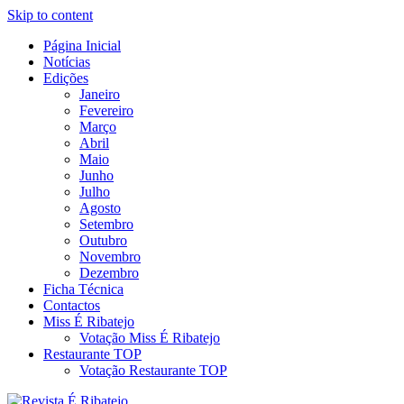
Skip to content
Página Inicial
Revista Social Online
Notícias
É Ribatejo – Revista Social
Edições
Janeiro
Online
Fevereiro
Março
Abril
Maio
Junho
Julho
Agosto
Setembro
Outubro
Novembro
Dezembro
Ficha Técnica
Contactos
Miss É Ribatejo
Votação Miss É Ribatejo
Restaurante TOP
Votação Restaurante TOP