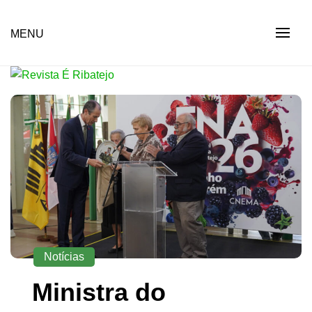
Skip
to
Revista Social Online
MENU
É RIBATEJO – REVISTA
content
SOCIAL ONLINE
Notícias
Ministra do