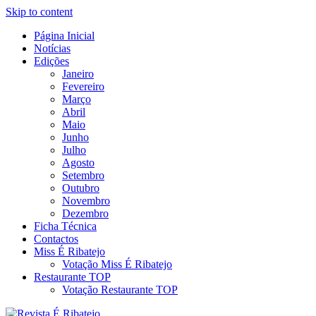
Skip to content
Página Inicial
Revista Social Online
Notícias
É Ribatejo – Revista Social
Edições
Janeiro
Online
Fevereiro
Março
Abril
Maio
Junho
Julho
Agosto
Setembro
Outubro
Novembro
Dezembro
Ficha Técnica
Contactos
Miss É Ribatejo
Votação Miss É Ribatejo
Restaurante TOP
Votação Restaurante TOP