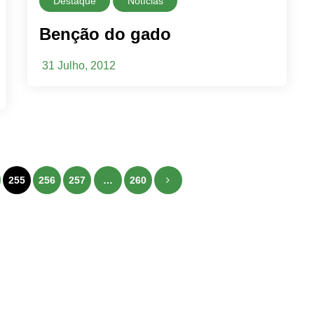
Destaque
Notícias
Benção do gado
31 Julho, 2012
Navegação
255
256
257
…
260
de
artigos