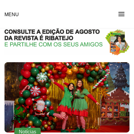
Skip
to
Revista Social Online
MENU
É RIBATEJO – REVISTA
content
SOCIAL ONLINE
Notícias