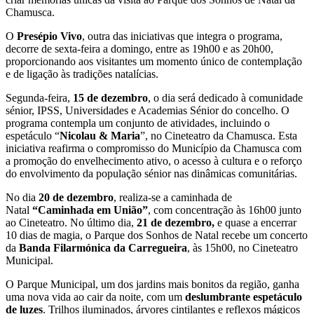
Chamusca.
O
Presépio Vivo
, outra das iniciativas que integra o programa,
decorre de sexta-feira a domingo, entre as 19h00 e as 20h00,
proporcionando aos visitantes um momento único de contemplação
e de ligação às tradições natalícias.
Segunda-feira,
15 de dezembro
, o dia será dedicado à comunidade
sénior, IPSS, Universidades e Academias Sénior do concelho. O
programa contempla um conjunto de atividades, incluindo o
espetáculo “
Nicolau & Maria
”, no Cineteatro da Chamusca. Esta
iniciativa reafirma o compromisso do Município da Chamusca com
a promoção do envelhecimento ativo, o acesso à cultura e o reforço
do envolvimento da população sénior nas dinâmicas comunitárias.
No dia
20 de dezembro
, realiza-se a caminhada de
Natal
“Caminhada em União”
, com concentração às 16h00 junto
ao Cineteatro. No último dia,
21 de dezembro,
e quase a encerrar
10 dias de magia, o Parque dos Sonhos de Natal recebe um concerto
da
Banda Filarmónica da Carregueira
, às 15h00, no Cineteatro
Municipal.
O Parque Municipal, um dos jardins mais bonitos da região, ganha
uma nova vida ao cair da noite, com um
deslumbrante espetáculo
de luzes
. Trilhos iluminados, árvores cintilantes e reflexos mágicos