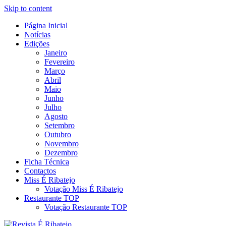
Skip to content
Página Inicial
Revista Social Online
Notícias
É Ribatejo – Revista Social
Edições
Janeiro
Online
Fevereiro
Março
Abril
Maio
Junho
Julho
Agosto
Setembro
Outubro
Novembro
Dezembro
Ficha Técnica
Contactos
Miss É Ribatejo
Votação Miss É Ribatejo
Restaurante TOP
Votação Restaurante TOP