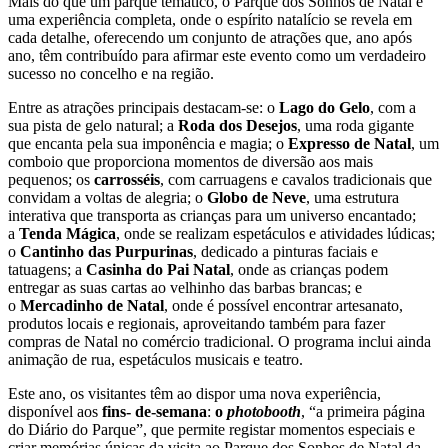
Mais do que um parque temático, o Parque dos Sonhos de Natal é
uma experiência completa, onde o espírito natalício se revela em
cada detalhe, oferecendo um conjunto de atrações que, ano após
ano, têm contribuído para afirmar este evento como um verdadeiro
sucesso no concelho e na região.
Entre as atrações principais destacam-se: o
Lago do Gelo
, com a
sua pista de gelo natural; a
Roda dos Desejos
, uma roda gigante
que encanta pela sua imponência e magia; o
Expresso de Natal
, um
comboio que proporciona momentos de diversão aos mais
pequenos; os
carrosséis
, com carruagens e cavalos tradicionais que
convidam a voltas de alegria; o
Globo de Neve
, uma estrutura
interativa que transporta as crianças para um universo encantado;
a
Tenda Mágica
, onde se realizam espetáculos e atividades lúdicas;
o
Cantinho das Purpurinas
, dedicado a pinturas faciais e
tatuagens; a
Casinha do Pai Natal
, onde as crianças podem
entregar as suas cartas ao velhinho das barbas brancas; e
o
Mercadinho de Natal
, onde é possível encontrar artesanato,
produtos locais e regionais, aproveitando também para fazer
compras de Natal no comércio tradicional. O programa inclui ainda
animação de rua, espetáculos musicais e teatro.
Este ano, os visitantes têm ao dispor uma nova experiência,
disponível aos
fins- de-semana
:
o
photobooth
, “a primeira página
do Diário do Parque”, que permite registar momentos especiais e
criar memórias únicas da visita ao Parque dos Sonhos de Natal da