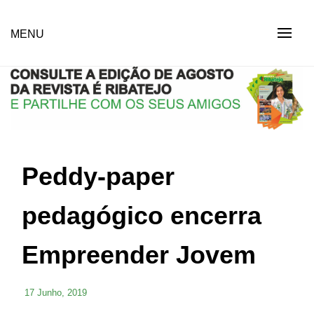
Skip
to
Revista Social Online
MENU
É RIBATEJO – REVISTA
content
SOCIAL ONLINE
Peddy-paper
pedagógico encerra
Empreender Jovem
17 Junho, 2019