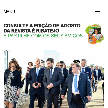
Skip
to
Revista Social Online
MENU
É RIBATEJO – REVISTA
content
SOCIAL ONLINE