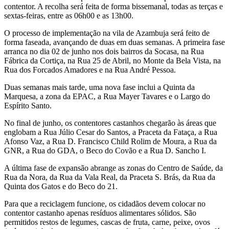
contentor. A recolha será feita de forma bissemanal, todas as terças e
sextas-feiras, entre as 06h00 e as 13h00.
O processo de implementação na vila de Azambuja será feito de
forma faseada, avançando de duas em duas semanas. A primeira fase
arranca no dia 02 de junho nos dois bairros da Socasa, na Rua
Fábrica da Cortiça, na Rua 25 de Abril, no Monte da Bela Vista, na
Rua dos Forcados Amadores e na Rua André Pessoa.
Duas semanas mais tarde, uma nova fase inclui a Quinta da
Marquesa, a zona da EPAC, a Rua Mayer Tavares e o Largo do
Espírito Santo.
No final de junho, os contentores castanhos chegarão às áreas que
englobam a Rua Júlio Cesar do Santos, a Praceta da Fataça, a Rua
Afonso Vaz, a Rua D. Francisco Child Rolim de Moura, a Rua da
GNR, a Rua do GDA, o Beco do Covão e a Rua D. Sancho I.
A última fase de expansão abrange as zonas do Centro de Saúde, da
Rua da Nora, da Rua da Vala Real, da Praceta S. Brás, da Rua da
Quinta dos Gatos e do Beco do 21.
Para que a reciclagem funcione, os cidadãos devem colocar no
contentor castanho apenas resíduos alimentares sólidos. São
permitidos restos de legumes, cascas de fruta, carne, peixe, ovos