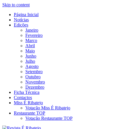
Skip to content
Página Inicial
Revista Social Online
Notícias
É Ribatejo – Revista Social
Edições
Janeiro
Online
Fevereiro
Março
Abril
Maio
Junho
Julho
Agosto
Setembro
Outubro
Novembro
Dezembro
Ficha Técnica
Contactos
Miss É Ribatejo
Votação Miss É Ribatejo
Restaurante TOP
Votação Restaurante TOP