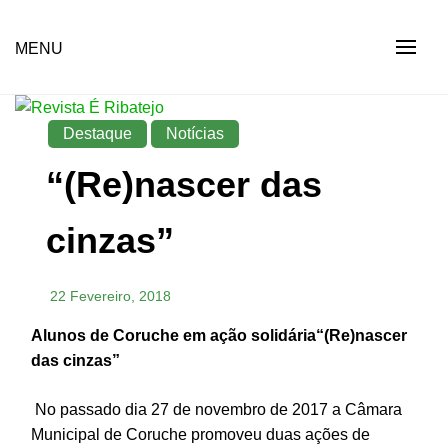
Skip
to
Revista Social Online
MENU
É RIBATEJO – REVISTA
content
SOCIAL ONLINE
Destaque
Notícias
“(Re)nascer das
cinzas”
22 Fevereiro, 2018
Alunos de Coruche em ação solidária“(Re)nascer
das cinzas”
No passado dia 27 de novembro de 2017 a Câmara
Municipal de Coruche promoveu duas ações de