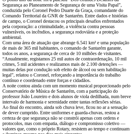
Segurança ao Planeamento de Segurança de uma Visita Papal”,
conduzida pelo Coronel Pedro Duarte da Graça, comandante do
Comando Territorial da GNR de Santarém. Entre dados e histórias
de campo, o Coronel destacou os principais desafios enfrentados
pela corporação: a criminalidade, a violência contra pessoas
vulneráveis, os incêndios, a segurança rodoviária e a proteção
ambiental.
Com uma área de atuação que abrange 6.541 km² e uma população
de mais de 365 mil habitantes, o comando de Santarém garante,
todos os anos, a segurança de cerca de 10 milhões de visitantes.
“Anualmente, registamos 25 mil autos de contraordenação, 10 mil
crimes, 5 mil acidentes e realizamos mais de 2.100 detenções —
muitas delas por condução sob efeito de álcool ou sem habilitação
legal”, relatou o Coronel, reforçando a importância do trabalho
contínuo e coordenado entre forças e cidadãos.
A noite contou ainda com um momento musical proporcionado pelo
Conservatório de Música de Santarém, com a participação do
professor João Loureiro e dois alunos de viola dedilhada, num breve
intervalo de harmonia e serenidade entre tantas reflexões sérias.
Ao final do encontro, ainda sob chuva leve, ficou no ar a sensação
de dever cumprido. Entre uniformes e guarda-chuvas, restou a
certeza de que segurança não se constrói apenas com ordens e
protocolos, mas com empatia, diálogo e compromisso coletivo —
valores que, como o próprio Rotary, resistem ao tempo e continuam