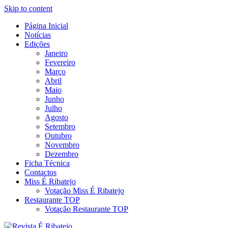
Skip to content
Página Inicial
Revista Social Online
Notícias
É Ribatejo – Revista Social
Edições
Janeiro
Online
Fevereiro
Março
Abril
Maio
Junho
Julho
Agosto
Setembro
Outubro
Novembro
Dezembro
Ficha Técnica
Contactos
Miss É Ribatejo
Votação Miss É Ribatejo
Restaurante TOP
Votação Restaurante TOP