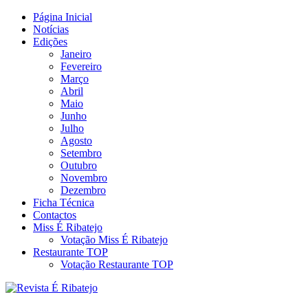
Skip
Página Inicial
Revista Social Online
to
Notícias
É Ribatejo – Revista Social
content
Edições
Janeiro
Online
Fevereiro
Março
Abril
Maio
Junho
Julho
Agosto
Setembro
Outubro
Novembro
Dezembro
Ficha Técnica
Contactos
Miss É Ribatejo
Votação Miss É Ribatejo
Restaurante TOP
Votação Restaurante TOP