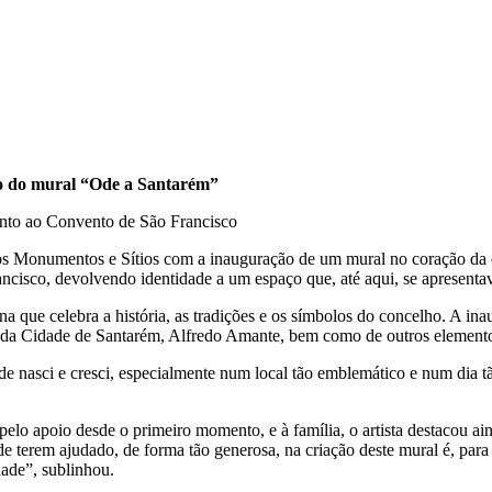
ão do mural “Ode a Santarém”
junto ao Convento de São Francisco
os Monumentos e Sítios com a inauguração de um mural no coração da ci
ancisco, devolvendo identidade a um espaço que, até aqui, se apresen
a que celebra a história, as tradições e os símbolos do concelho. A in
as da Cidade de Santarém, Alfredo Amante, bem como de outros element
nasci e cresci, especialmente num local tão emblemático e num dia tã
 pelo apoio desde o primeiro momento, e à família, o artista destacou 
e terem ajudado, de forma tão generosa, na criação deste mural é, para 
dade”, sublinhou.