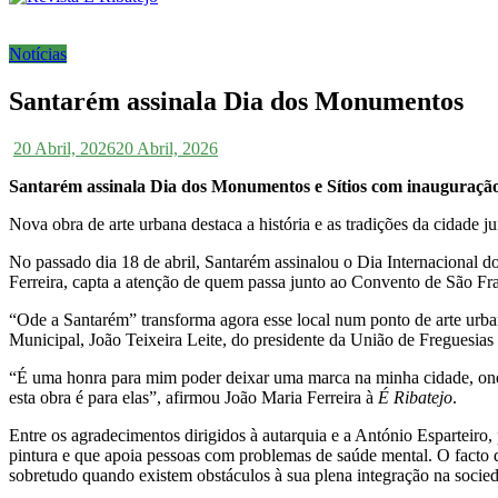
Notícias
Santarém assinala Dia dos Monumentos
20 Abril, 2026
20 Abril, 2026
Santarém assinala Dia dos Monumentos e Sítios com inauguraç
Nova obra de arte urbana destaca a história e as tradições da cidade 
No passado dia 18 de abril, Santarém assinalou o Dia Internacional d
Ferreira, capta a atenção de quem passa junto ao Convento de São Fr
“Ode a Santarém” transforma agora esse local num ponto de arte urban
Municipal, João Teixeira Leite, do presidente da União de Freguesi
“É uma honra para mim poder deixar uma marca na minha cidade, onde 
esta obra é para elas”, afirmou João Maria Ferreira à
É Ribatejo
.
Entre os agradecimentos dirigidos à autarquia e a António Esparteiro,
pintura e que apoia pessoas com problemas de saúde mental. O facto d
sobretudo quando existem obstáculos à sua plena integração na socie