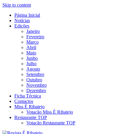
Skip to content
Página Inicial
Revista Social Online
Notícias
É Ribatejo – Revista Social Onl
Edições
Janeiro
Fevereiro
Março
Abril
Maio
Junho
Julho
Agosto
Setembro
Outubro
Novembro
Dezembro
Ficha Técnica
Contactos
Miss É Ribatejo
Votação Miss É Ribatejo
Restaurante TOP
Votação Restaurante TOP