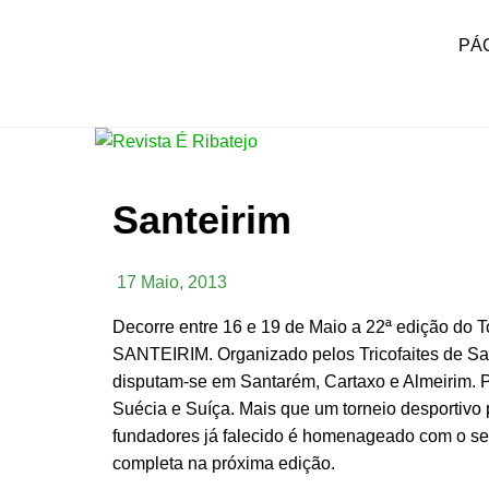
Skip
to
PÁG
content
É RIBATEJO – REVISTA
Revista Social Online
SOCIAL ONLINE
Santeirim
17 Maio, 2013
Decorre entre 16 e 19 de Maio a 22ª edição do T
SANTEIRIM. Organizado pelos Tricofaites de Sa
disputam-se em Santarém, Cartaxo e Almeirim. P
Suécia e Suíça. Mais que um torneio desportivo
fundadores já falecido é homenageado com o s
completa na próxima edição.