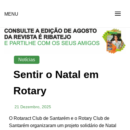
Skip
to
Revista Social Online
MENU
É RIBATEJO – REVISTA
content
SOCIAL ONLINE
Notícias
Sentir o Natal em
Rotary
21 Dezembro, 2025
O Rotaract Club de Santarém e o Rotary Club de
Santarém organizaram um projeto solidário de Natal