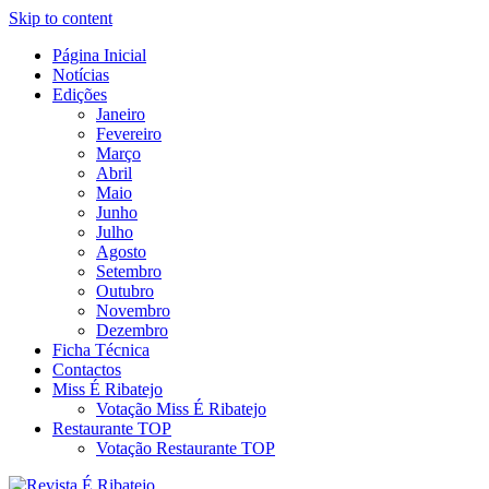
Skip to content
Página Inicial
Revista Social Online
Notícias
É Ribatejo – Revista Social
Edições
Janeiro
Online
Fevereiro
Março
Abril
Maio
Junho
Julho
Agosto
Setembro
Outubro
Novembro
Dezembro
Ficha Técnica
Contactos
Miss É Ribatejo
Votação Miss É Ribatejo
Restaurante TOP
Votação Restaurante TOP