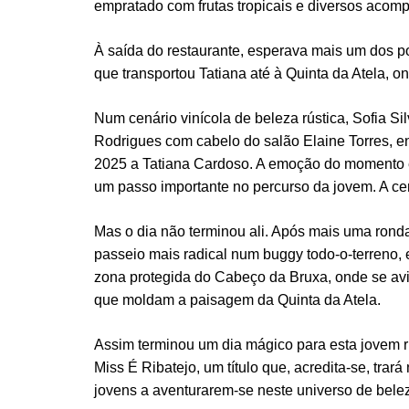
empratado com frutas tropicais e diversos acom
À saída do restaurante, esperava mais um dos po
que transportou Tatiana até à Quinta da Atela, o
Num cenário vinícola de beleza rústica, Sofia S
Rodrigues com cabelo do salão Elaine Torres, ent
2025 a Tatiana Cardoso. A emoção do momento er
um passo importante no percurso da jovem. A ceri
Mas o dia não terminou ali. Após mais uma ronda
passeio mais radical num buggy todo-o-terreno, 
zona protegida do Cabeço da Bruxa, onde se avi
que moldam a paisagem da Quinta da Atela.
Assim terminou um dia mágico para esta jovem r
Miss É Ribatejo, um título que, acredita-se, trar
jovens a aventurarem-se neste universo de belez