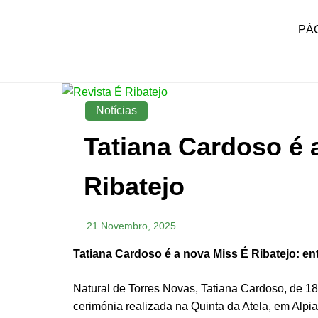
Skip
to
PÁG
content
É RIBATEJO – REVISTA
Revista Social Online
SOCIAL ONLINE
Notícias
Tatiana Cardoso é 
Ribatejo
21 Novembro, 2025
Tatiana Cardoso é a nova Miss É Ribatejo: en
Natural de Torres Novas, Tatiana Cardoso, de 1
cerimónia realizada na Quinta da Atela, em Alpia