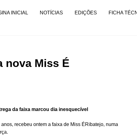
INA INICIAL
NOTÍCIAS
EDIÇÕES
FICHA TÉC
a nova Miss É
trega da faixa marcou dia inesquecível
8 anos, recebeu ontem a faixa de Miss ÉRibatejo, numa
rça.