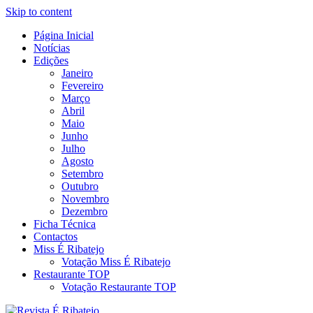
Skip to content
Página Inicial
Revista Social Online
Notícias
É Ribatejo – Revista Social
Edições
Janeiro
Online
Fevereiro
Março
Abril
Maio
Junho
Julho
Agosto
Setembro
Outubro
Novembro
Dezembro
Ficha Técnica
Contactos
Miss É Ribatejo
Votação Miss É Ribatejo
Restaurante TOP
Votação Restaurante TOP