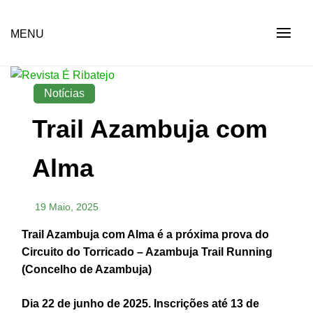
Skip
to
Revista Social Online
MENU
É RIBATEJO – REVISTA
content
SOCIAL ONLINE
Notícias
Trail Azambuja com
Alma
19 Maio, 2025
Trail Azambuja com Alma é a próxima prova do
Circuito do Torricado – Azambuja Trail Running
(Concelho de Azambuja)
Dia 22 de junho de 2025. Inscrições até 13 de