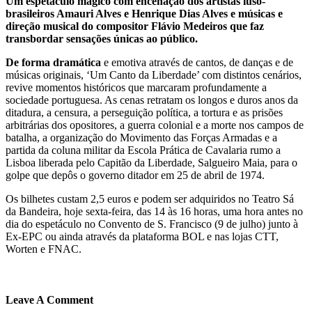
Um espetáculo mágico com encenação dos artistas luso-
brasileiros Amauri Alves e Henrique Dias Alves e músicas e
direção musical do compositor Flávio Medeiros que faz
transbordar
sensações únicas ao público.
De forma dramática
e emotiva através de cantos, de danças e de
músicas originais, ‘Um Canto da Liberdade’ com distintos cenários,
revive momentos históricos que marcaram profundamente a
sociedade portuguesa. As cenas retratam os longos e duros anos da
ditadura, a censura, a perseguição política, a tortura e as prisões
arbitrárias dos opositores, a guerra colonial e a morte nos campos de
batalha, a organização do Movimento das Forças Armadas e a
partida da coluna militar da Escola Prática de Cavalaria rumo a
Lisboa liberada pelo Capitão da Liberdade, Salgueiro Maia, para o
golpe que depôs o governo ditador em 25 de abril de 1974.
Os bilhetes custam 2,5 euros e podem ser adquiridos no Teatro Sá
da Bandeira, hoje sexta-feira, das 14 às 16 horas, uma hora antes no
dia do espetáculo no Convento de S. Francisco (9 de julho) junto à
Ex-EPC ou ainda através da plataforma BOL e nas lojas CTT,
Worten e FNAC.
Leave A Comment