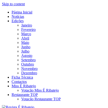
Skip to content
Página Inicial
Revista Social Online
Notícias
É Ribatejo – Revista Social
Edições
Janeiro
Online
Fevereiro
Março
Abril
Maio
Junho
Julho
Agosto
Setembro
Outubro
Novembro
Dezembro
Ficha Técnica
Contactos
Miss É Ribatejo
Votação Miss É Ribatejo
Restaurante TOP
Votação Restaurante TOP