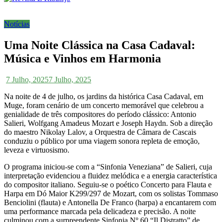
Notícias
Uma Noite Clássica na Casa Cadaval:
Música e Vinhos em Harmonia
7 Julho, 2025
7 Julho, 2025
Na noite de 4 de julho, os jardins da histórica Casa Cadaval, em
Muge, foram cenário de um concerto memorável que celebrou a
genialidade de três compositores do período clássico: Antonio
Salieri, Wolfgang Amadeus Mozart e Joseph Haydn. Sob a direção
do maestro Nikolay Lalov, a Orquestra de Câmara de Cascais
conduziu o público por uma viagem sonora repleta de emoção,
leveza e virtuosismo.
O programa iniciou-se com a “Sinfonia Veneziana” de Salieri, cuja
interpretação evidenciou a fluidez melódica e a energia característica
do compositor italiano. Seguiu-se o poético Concerto para Flauta e
Harpa em Dó Maior K299/297 de Mozart, com os solistas Tommaso
Benciolini (flauta) e Antonella De Franco (harpa) a encantarem com
uma performance marcada pela delicadeza e precisão. A noite
culminou com a surpreendente Sinfonia Nº 60 “Il Distratto” de