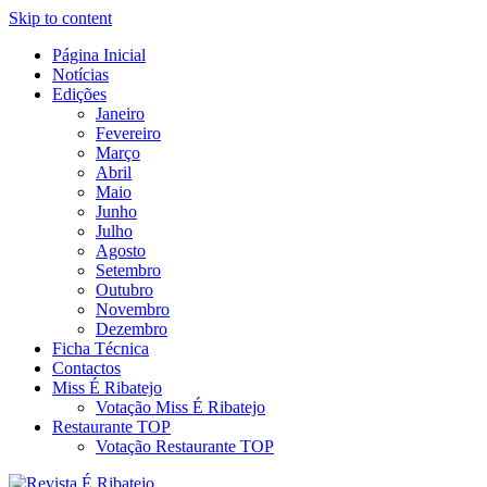
Skip to content
Página Inicial
Revista Social Online
Notícias
É Ribatejo – Revista Social
Edições
Janeiro
Online
Fevereiro
Março
Abril
Maio
Junho
Julho
Agosto
Setembro
Outubro
Novembro
Dezembro
Ficha Técnica
Contactos
Miss É Ribatejo
Votação Miss É Ribatejo
Restaurante TOP
Votação Restaurante TOP