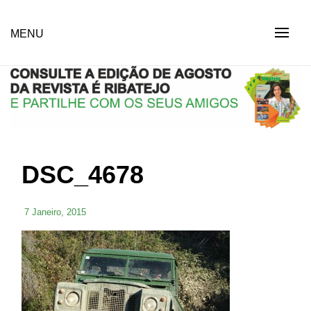
Skip
to
Revista Social Online
MENU
É RIBATEJO – REVISTA
content
SOCIAL ONLINE
DSC_4678
7 Janeiro, 2015