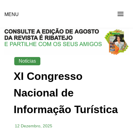
Skip
to
Revista Social Online
MENU
É RIBATEJO – REVISTA
content
SOCIAL ONLINE
Notícias
XI Congresso
Nacional de
Informação Turística
12 Dezembro, 2025