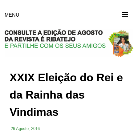
Skip
to
Revista Social Online
MENU
É RIBATEJO – REVISTA
content
SOCIAL ONLINE
XXIX Eleição do Rei e
da Rainha das
Vindimas
26 Agosto, 2016